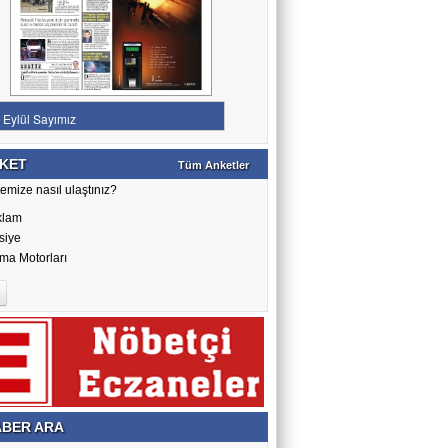
KET
Tüm Anketler
emize nasıl ulaştınız?
klam
siye
ma Motorları
BER ARA