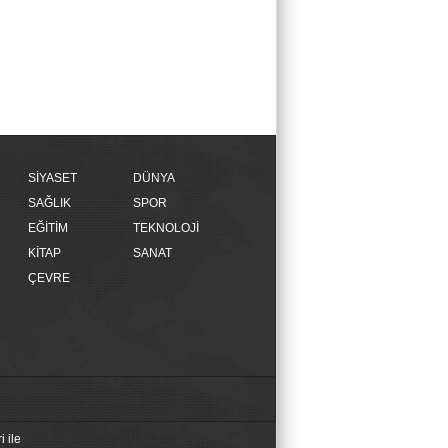
SİYASET
DÜNYA
SAĞLIK
SPOR
EĞİTİM
TEKNOLOJİ
KİTAP
SANAT
ÇEVRE
 ile