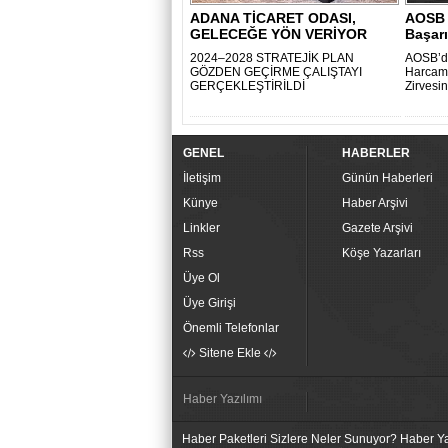
ADANA TİCARET ODASI,
AOSB 
GELECEĞE YÖN VERİYOR
Başar
2024–2028 STRATEJİK PLAN
AOSB’de
GÖZDEN GEÇİRME ÇALIŞTAYI
Harcama
GERÇEKLEŞTİRİLDİ
Zirvesi
GENEL
HABERLER
İletişim
Günün Haberleri
Künye
Haber Arşivi
Linkler
Gazete Arşivi
Rss
Köşe Yazarları
Üye Ol
Üye Girişi
Önemli Telefonlar
Sitene Ekle
Haber Yazılımı
Haber Paketleri Sizlere Neler Sunuyor? Haber Yaz