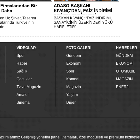
Firmalarından Bir
ADASO BAŞKANI
ı Daha
KIVANÇ’DAN, FAİZ İNDİRİMİ
DEĞERLENDİRMESİ..
n Üç Şirket, Tasarım
BAŞKAN KIVANÇ: “FAİZ İNDİRİMİ,
larında Türkiye’nin
SANAYİCİNİN ÜZERİNDEKİ YÜKÜ
nde
HAFİFLETİR”..
VİDEOLAR
FOTO GALERİ
HABERLER
Spor
Gündem
GÜNDEM
Haber
Ekonomi
EKONOMİ
Sağlık
Spor
OTOMOBİL
Çocuklar
Komedi
MAGAZİN
Tv ve Magazin
Magazin
ENERJİ
Amatör
Yaşam
Sinema
Diğer
ılımlarımız Gelişmiş yönetim paneli, temaları, özel modülleri ve premium hizmetleri