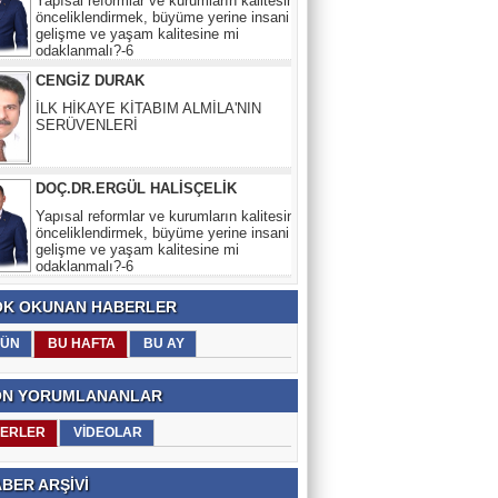
CENGİZ DURAK
İLK HİKAYE KİTABIM ALMİLA'NIN
SERÜVENLERİ
DOÇ.DR.ERGÜL HALİSÇELİK
Yapısal reformlar ve kurumların kalitesini
önceliklendirmek, büyüme yerine insani
gelişme ve yaşam kalitesine mi
odaklanmalı?-6
CENGİZ DURAK
İLK HİKAYE KİTABIM ALMİLA'NIN
SERÜVENLERİ
K OKUNAN HABERLER
ÜN
BU HAFTA
BU AY
N YORUMLANANLAR
ERLER
VİDEOLAR
BER ARŞİVİ