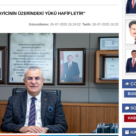
AYİCİNİN ÜZERİNDEKİ YÜKÜ HAFİFLETİR”
Güncelleme:
26-07-2025 16:24:02
Tarih:
26-07-2025 16:20
ÇO
BUG
SO
HAB
HA