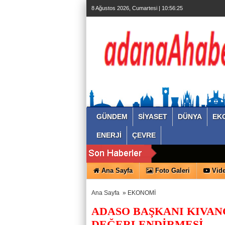
8 Ağustos 2026, Cumartesi | 10:56:26
GÜNDEM
SİYASET
DÜNYA
EK
ENERJİ
ÇEVRE
Ana Sayfa
Foto Galeri
Vide
Ana Sayfa
»
EKONOMİ
ADASO BAŞKANI KIVANÇ
DEĞERLENDİRMESİ