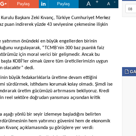
A
Paylaş
Paylaş
A
Kurulu Başkanı Zeki Kıvanç, Türkiye Cumhuriyet Merkez
az puan indirerek yüzde 43 seviyesine çekmesine ilişkin
ve yatırımın önündeki en büyük engellerden birinin
lduğunu vurgulayarak, “TCMB’nin 300 baz puanlık faiz
ektörümüz için moral verici bir gelişmedir. Ancak bu
 başta KOBİ’ler olmak üzere tüm üreticilerimizin uygun
 olacaktır” dedi.
GA
inin büyük fedakarlıklarla üretime devam ettiğini
imi sürdürmek, istihdamı korumak kolay olmadı. Şimdi ise
andırarak üretim gücümüzü artırmasını bekliyoruz. Kredi
inin reel sektöre doğrudan yansıması açısından kritik
da aşağı yönlü bir seyir izlemeye başladığını belirten
 sürdürülmesinin hem yatırımcı güvenini hem de ekonomik
kan Kıvanç açıklamasında şu görüşlere yer verdi: