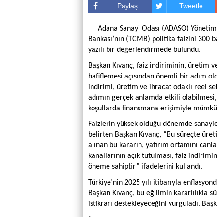
Paylaş
Tweetle
Adana Sanayi Odası (ADASO) Yönetim 
Bankası’nın (TCMB) politika faizini 300 b
yazılı bir değerlendirmede bulundu.
Başkan Kıvanç, faiz indiriminin, üretim 
hafiflemesi açısından önemli bir adım o
indirimi, üretim ve ihracat odaklı reel s
adımın gerçek anlamda etkili olabilmesi,
koşullarda finansmana erişimiyle mümkün
Faizlerin yüksek olduğu dönemde sanayic
belirten Başkan Kıvanç, “Bu süreçte üret
alınan bu kararın, yatırım ortamını canl
kanallarının açık tutulması, faiz indirim
öneme sahiptir” ifadelerini kullandı.
Türkiye’nin 2025 yılı itibarıyla enflasyon
Başkan Kıvanç, bu eğilimin kararlılıkla
istikrarı destekleyeceğini vurguladı. Baş