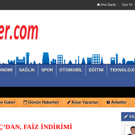
Ana Sayfa
Üye Ol
ONOMİ
SAĞLIK
SPOR
OTOMOBİL
EĞİTİM
TEKNOLOJİ
o Galeri
Günün Haberleri
Köşe Yazarları
Anketler
YA
’DAN, FAİZ İNDİRİMİ