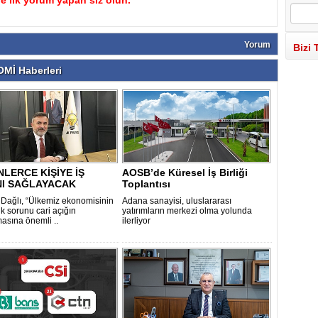
 ilk yorum yapan siz olun.
Yorum
Bizi 
Mİ Haberleri
NLERCE KİŞİYE İŞ
AOSB’de Küresel İş Birliği
NI SAĞLAYACAK
Toplantısı
Dağlı, “Ülkemiz ekonomisinin
Adana sanayisi, uluslararası
k sorunu cari açığın
yatırımların merkezi olma yolunda
masına önemli ..
ilerliyor