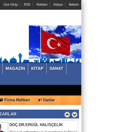
Üye Girişi
RSS
Reklam
Künye
İletisim
MAGAZİN
KİTAP
SANAT
CENGİZ DURAK
İLK HİKAYE KİTABIM ALMİLA'NIN
SERÜVENLERİ
Firma Rehberi
İlanlar
DOÇ.DR.ERGÜL HALİSÇELİK
Yapısal reformlar ve kurumların kalitesini
ZARLAR
önceliklendirmek, büyüme yerine insani
gelişme ve yaşam kalitesine mi
odaklanmalı?-6