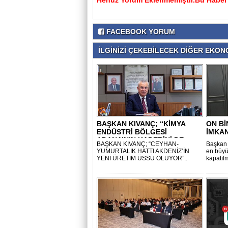
Henüz Yorum Eklenmemiştir.Bu Haber'e
FACEBOOK YORUM
İLGİNİZİ ÇEKEBİLECEK DİĞER EKONO
BAŞKAN KIVANÇ; “KİMYA
ON Bİ
ENDÜSTRİ BÖLGESİ
İMKA
ADANA’NIN KADERİNİ DE..
BAŞKAN KIVANÇ; “CEYHAN-
Başkan 
YUMURTALIK HATTI AKDENİZ’İN
en büyü
YENİ ÜRETİM ÜSSÜ OLUYOR”..
kapatıl