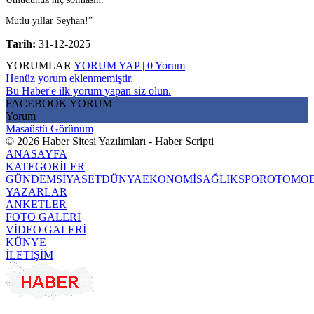
Mutlu yıllar Seyhan!”
Tarih:
31-12-2025
YORUMLAR
YORUM YAP | 0 Yorum
Henüz yorum eklenmemiştir.
Bu Haber'e ilk yorum yapan siz olun.
FACEBOOK YORUM
Yorum
Masaüstü Görünüm
© 2026 Haber Sitesi Yazılımları - Haber Scripti
ANASAYFA
KATEGORİLER
GÜNDEM
SİYASET
DÜNYA
EKONOMİ
SAĞLIK
SPOR
OTOMOB
YAZARLAR
ANKETLER
FOTO GALERİ
VİDEO GALERİ
KÜNYE
İLETİŞİM