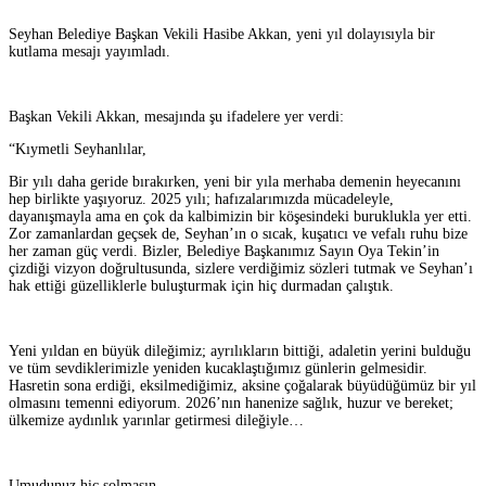
Seyhan Belediye Başkan Vekili Hasibe Akkan, yeni yıl dolayısıyla bir
kutlama mesajı yayımladı.
Başkan Vekili Akkan, mesajında şu ifadelere yer verdi:
“Kıymetli Seyhanlılar,
Bir yılı daha geride bırakırken, yeni bir yıla merhaba demenin heyecanını
hep birlikte yaşıyoruz. 2025 yılı; hafızalarımızda mücadeleyle,
dayanışmayla ama en çok da kalbimizin bir köşesindeki buruklukla yer etti.
Zor zamanlardan geçsek de, Seyhan’ın o sıcak, kuşatıcı ve vefalı ruhu bize
her zaman güç verdi. Bizler, Belediye Başkanımız Sayın Oya Tekin’in
çizdiği vizyon doğrultusunda, sizlere verdiğimiz sözleri tutmak ve Seyhan’ı
hak ettiği güzelliklerle buluşturmak için hiç durmadan çalıştık.
Yeni yıldan en büyük dileğimiz; ayrılıkların bittiği, adaletin yerini bulduğu
ve tüm sevdiklerimizle yeniden kucaklaştığımız günlerin gelmesidir.
Hasretin sona erdiği, eksilmediğimiz, aksine çoğalarak büyüdüğümüz bir yıl
olmasını temenni ediyorum. 2026’nın hanenize sağlık, huzur ve bereket;
ülkemize aydınlık yarınlar getirmesi dileğiyle…
Umudunuz hiç solmasın.