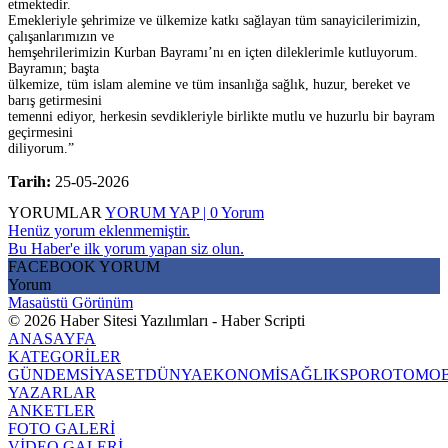
etmektedir.
Emekleriyle şehrimize ve ülkemize katkı sağlayan tüm sanayicilerimizin,
çalışanlarımızın ve
hemşehrilerimizin Kurban Bayramı’nı en içten dileklerimle kutluyorum.
Bayramın; başta
ülkemize, tüm islam alemine ve tüm insanlığa sağlık, huzur, bereket ve
barış getirmesini
temenni ediyor, herkesin sevdikleriyle birlikte mutlu ve huzurlu bir bayram
geçirmesini
diliyorum.”
Tarih:
25-05-2026
YORUMLAR
YORUM YAP | 0 Yorum
Henüz yorum eklenmemiştir.
Bu Haber'e ilk yorum yapan siz olun.
FACEBOOK YORUM
Yorum
Masaüstü Görünüm
© 2026 Haber Sitesi Yazılımları - Haber Scripti
ANASAYFA
KATEGORİLER
GÜNDEM
SİYASET
DÜNYA
EKONOMİ
SAĞLIK
SPOR
OTOMOB
YAZARLAR
ANKETLER
FOTO GALERİ
VİDEO GALERİ