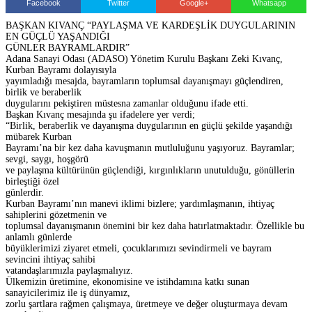
Facebook
Twitter
Google+
Whatsapp
BAŞKAN KIVANÇ “PAYLAŞMA VE KARDEŞLİK DUYGULARININ
EN GÜÇLÜ YAŞANDIĞI
GÜNLER BAYRAMLARDIR”
Adana Sanayi Odası (ADASO) Yönetim Kurulu Başkanı Zeki Kıvanç,
Kurban Bayramı dolayısıyla
yayımladığı mesajda, bayramların toplumsal dayanışmayı güçlendiren,
birlik ve beraberlik
duygularını pekiştiren müstesna zamanlar olduğunu ifade etti.
Başkan Kıvanç mesajında şu ifadelere yer verdi;
“Birlik, beraberlik ve dayanışma duygularının en güçlü şekilde yaşandığı
mübarek Kurban
Bayramı’na bir kez daha kavuşmanın mutluluğunu yaşıyoruz. Bayramlar;
sevgi, saygı, hoşgörü
ve paylaşma kültürünün güçlendiği, kırgınlıkların unutulduğu, gönüllerin
birleştiği özel
günlerdir.
Kurban Bayramı’nın manevi iklimi bizlere; yardımlaşmanın, ihtiyaç
sahiplerini gözetmenin ve
toplumsal dayanışmanın önemini bir kez daha hatırlatmaktadır. Özellikle bu
anlamlı günlerde
büyüklerimizi ziyaret etmeli, çocuklarımızı sevindirmeli ve bayram
sevincini ihtiyaç sahibi
vatandaşlarımızla paylaşmalıyız.
Ülkemizin üretimine, ekonomisine ve istihdamına katkı sunan
sanayicilerimiz ile iş dünyamız,
zorlu şartlara rağmen çalışmaya, üretmeye ve değer oluşturmaya devam