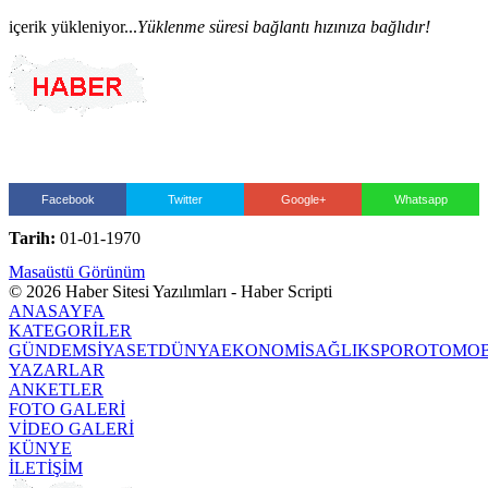
içerik yükleniyor...
Yüklenme süresi bağlantı hızınıza bağlıdır!
Facebook
Twitter
Google+
Whatsapp
Tarih:
01-01-1970
Masaüstü Görünüm
© 2026 Haber Sitesi Yazılımları - Haber Scripti
ANASAYFA
KATEGORİLER
GÜNDEM
SİYASET
DÜNYA
EKONOMİ
SAĞLIK
SPOR
OTOMOB
YAZARLAR
ANKETLER
FOTO GALERİ
VİDEO GALERİ
KÜNYE
İLETİŞİM