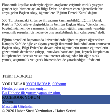
Ekonomik koşullar nedeniyle eğitim araçlarına erişimde zorluk yaşayan
gençler için hizmete açılan Bilgi Evleri’ne devam eden öğrencilerle bir
araya gelen Başkan Akay, öğrencilere “Eğitim Destek Kartı” dağıttı.
500 TL tutarındaki kırtasiye ihtiyacının karşılanabildiği Eğitim Destek
Kartı’nı 7.500 aileye ulaştırdıklarını belirten Başkan Akay, “Gençler hem
bugünümüz hem de yarınımız. Evlatlarımızın eğitim yaşamında yaşadığı
ekonomik sorunları bir nebze de olsa azaltabilmek için çalışıyoruz” dedi.
Eğitim destekleri kapsamında üniversitelerde öğrenim gören öğrencilere
Kampüs Kafe’de öğle ve akşam yemeği ikramında bulunduklarını anımsatan
Başkan Akay, Bilgi Evleri’ne devam eden öğrencilerin uzman eğitmenlerin
gözetiminde derslerine çalışıp, sınavlara hazırlandığını, kaynak kitaplardan,
kütüphaneden ücretsiz ve sınırsız internet olanağından bir öğün sıcak
yemek, atıştırmalık ve içecek hizmetinden de yararlandığını ifade etti.
Tarih:
13-10-2023
YORUMLAR
YORUM YAP | 0 Yorum
Henüz yorum eklenmemiştir.
Bu Haber'e ilk yorum yapan siz olun.
FACEBOOK YORUM
Yorum
Masaüstü Görünüm
© 2026 Haber Sitesi Yazılımları - Haber Scripti