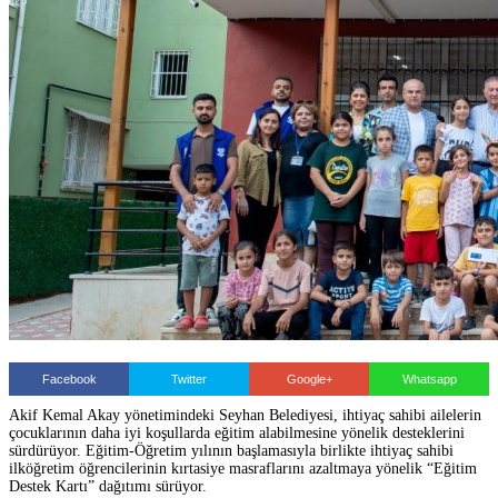
Facebook
Twitter
Google+
Whatsapp
Akif Kemal Akay yönetimindeki Seyhan Belediyesi, ihtiyaç sahibi ailelerin
çocuklarının daha iyi koşullarda eğitim alabilmesine yönelik desteklerini
sürdürüyor. Eğitim-Öğretim yılının başlamasıyla birlikte ihtiyaç sahibi
ilköğretim öğrencilerinin kırtasiye masraflarını azaltmaya yönelik “Eğitim
Destek Kartı” dağıtımı sürüyor.