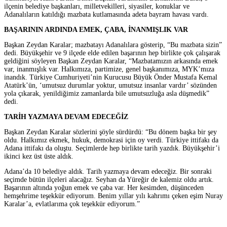
ilçenin belediye başkanları, milletvekilleri, siyasiler, konuklar ve
Adanalıların katıldığı mazbata kutlamasında adeta bayram havası vardı.
BAŞARININ ARDINDA EMEK, ÇABA, İNANMIŞLIK VAR
Başkan Zeydan Karalar; mazbatayı Adanalılara gösterip, “Bu mazbata sizin”
dedi. Büyükşehir ve 9 ilçede elde edilen başarının hep birlikte çok çalışarak
geldiğini söyleyen Başkan Zeydan Karalar, “Mazbatamızın arkasında emek
var, inanmışlık var. Halkımıza, partimize, genel başkanımıza, MYK’mıza
inandık. Türkiye Cumhuriyeti’nin Kurucusu Büyük Önder Mustafa Kemal
Atatürk’ün, ‘umutsuz durumlar yoktur, umutsuz insanlar vardır’ sözünden
yola çıkarak, yenildiğimiz zamanlarda bile umutsuzluğa asla düşmedik”
dedi.
TARİH YAZMAYA DEVAM EDECEĞİZ
Başkan Zeydan Karalar sözlerini şöyle sürdürdü: “Bu dönem başka bir şey
oldu. Halkımız ekmek, hukuk, demokrasi için oy verdi. Türkiye ittifakı da
Adana ittifakı da oluştu. Seçimlerde hep birlikte tarih yazdık. Büyükşehir’i
ikinci kez üst üste aldık.
Adana’da 10 belediye aldık. Tarih yazmaya devam edeceğiz. Bir sonraki
seçimde bütün ilçeleri alacağız. Seyhan da Yüreğir de kalemiz oldu artık.
Başarının altında yoğun emek ve çaba var. Her kesimden, düşünceden
hemşehrime teşekkür ediyorum. Benim yıllar yılı kahrımı çeken eşim Nuray
Karalar’a, evlatlarıma çok teşekkür ediyorum.”