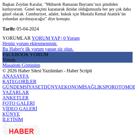
Başkan Zeydan Karalar, “Mübarek Ramazan Bayramı’nızı şimdiden
kutluyorum. Genel seçimi kazanarak iktidar olduğumuzda her şey çok daha
güzel olacak. Cumhuriyet, adalet, hukuk için Mustafa Kemal Atatürk’ün
yolundan ayrılmayacağız” diye konuştu.
Tarih:
05-04-2024
YORUMLAR
YORUM YAP | 0 Yorum
Henüz yorum eklenmemiştir.
Bu Haber'e ilk yorum yapan siz olun.
FACEBOOK YORUM
Yorum
Masaüstü Görünüm
© 2026 Haber Sitesi Yazılımları - Haber Scripti
ANASAYFA
KATEGORİLER
GÜNDEM
SİYASET
DÜNYA
EKONOMİ
SAĞLIK
SPOR
OTOMOB
YAZARLAR
ANKETLER
FOTO GALERİ
VİDEO GALERİ
KÜNYE
İLETİŞİM