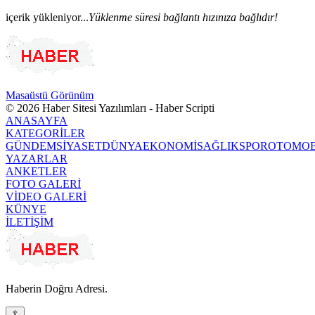
içerik yükleniyor...
Yüklenme süresi bağlantı hızınıza bağlıdır!
Masaüstü Görünüm
© 2026 Haber Sitesi Yazılımları - Haber Scripti
ANASAYFA
KATEGORİLER
GÜNDEM
SİYASET
DÜNYA
EKONOMİ
SAĞLIK
SPOR
OTOMOB
YAZARLAR
ANKETLER
FOTO GALERİ
VİDEO GALERİ
KÜNYE
İLETİŞİM
Haberin Doğru Adresi.
⇪