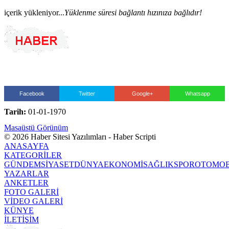
içerik yükleniyor...
Yüklenme süresi bağlantı hızınıza bağlıdır!
Facebook
Twitter
Google+
Whatsapp
Tarih:
01-01-1970
Masaüstü Görünüm
© 2026 Haber Sitesi Yazılımları - Haber Scripti
ANASAYFA
KATEGORİLER
GÜNDEM
SİYASET
DÜNYA
EKONOMİ
SAĞLIK
SPOR
OTOMOB
YAZARLAR
ANKETLER
FOTO GALERİ
VİDEO GALERİ
KÜNYE
İLETİŞİM