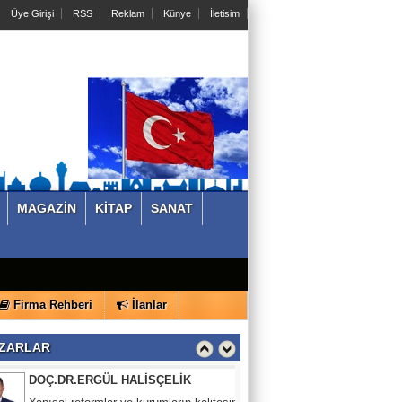
Üye Girişi
RSS
Reklam
Künye
İletisim
MAGAZİN
KİTAP
SANAT
CENGİZ DURAK
İLK HİKAYE KİTABIM ALMİLA'NIN
SERÜVENLERİ
Firma Rehberi
İlanlar
DOÇ.DR.ERGÜL HALİSÇELİK
ZARLAR
Yapısal reformlar ve kurumların kalitesini
önceliklendirmek, büyüme yerine insani
gelişme ve yaşam kalitesine mi
odaklanmalı?-6