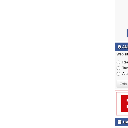
AN
Web sit
Re
Tav
Ara
HA