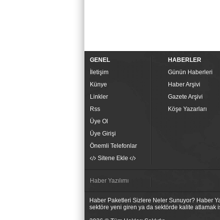
GENEL
HABERLER
İletişim
Günün Haberleri
Künye
Haber Arşivi
Linkler
Gazete Arşivi
Rss
Köşe Yazarları
Üye Ol
Üye Girişi
Önemli Telefonlar
Sitene Ekle
Haber Yazılımı
Haber Paketleri Sizlere Neler Sunuyor? Haber Yaz
sektöre yeni giren ya da sektörde kalite atlamak