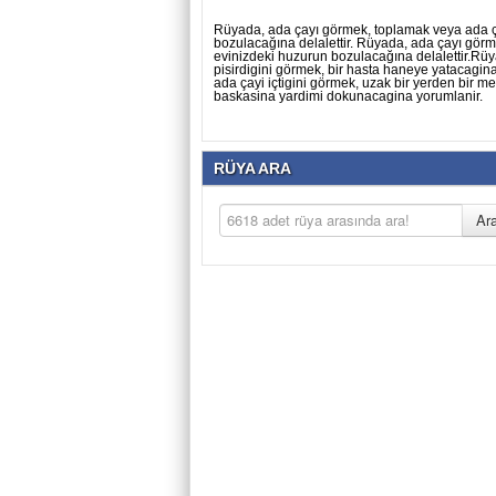
Rüyada, ada çayı görmek, toplamak veya ada ça
bozulacağına delalettir. Rüyada, ada çayı görm
evinizdeki huzurun bozulacağına delalettir.Rü
pisirdigini görmek, bir hasta haneye yatacagina;
ada çayi içtigini görmek, uzak bir yerden bir m
baskasina yardimi dokunacagina yorumlanir.
RÜYA ARA