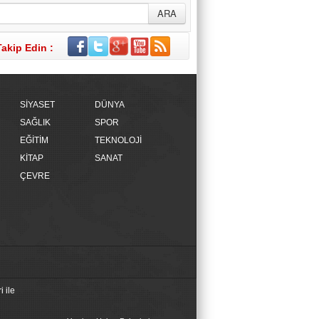
Takip Edin :
SİYASET
DÜNYA
SAĞLIK
SPOR
EĞİTİM
TEKNOLOJİ
KİTAP
SANAT
ÇEVRE
 ile