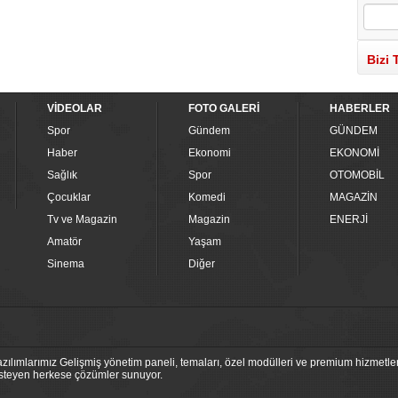
Bizi 
VİDEOLAR
FOTO GALERİ
HABERLER
Spor
Gündem
GÜNDEM
Haber
Ekonomi
EKONOMİ
Sağlık
Spor
OTOMOBİL
Çocuklar
Komedi
MAGAZİN
Tv ve Magazin
Magazin
ENERJİ
Amatör
Yaşam
Sinema
Diğer
ılımlarımız Gelişmiş yönetim paneli, temaları, özel modülleri ve premium hizmetleri
 isteyen herkese çözümler sunuyor.