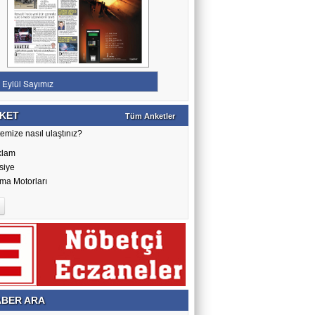
KET
Tüm Anketler
emize nasıl ulaştınız?
klam
siye
ma Motorları
BER ARA