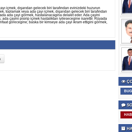
yı içmek, dışarıdan gelecek biri tarafından evinizdeki huzurun
ek, toplamak veya ada çayı içmek, dışarıdan gelecek biri tarafından
yada ada çayi görmek, hastalanacagina delalet eder. Ada çayini
 ada çayini pisirip içmek hastaliktan iyilesecegine isarettir. Rüyada
enfaat görecegine; baska bir kimseye ada çayi ikram ettigini görmek,
ÇO
BUG
SO
HAB
HA