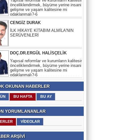
CENGİZ DURAK
İLK HİKAYE KİTABIM ALMİLA'NIN
SERÜVENLERİ
DOÇ.DR.ERGÜL HALİSÇELİK
Yapısal reformlar ve kurumların kalitesini
önceliklendirmek, büyüme yerine insani
gelişme ve yaşam kalitesine mi
odaklanmalı?-6
CENGİZ DURAK
İLK HİKAYE KİTABIM ALMİLA'NIN
SERÜVENLERİ
K OKUNAN HABERLER
ÜN
BU HAFTA
BU AY
N YORUMLANANLAR
ERLER
VİDEOLAR
BER ARŞİVİ