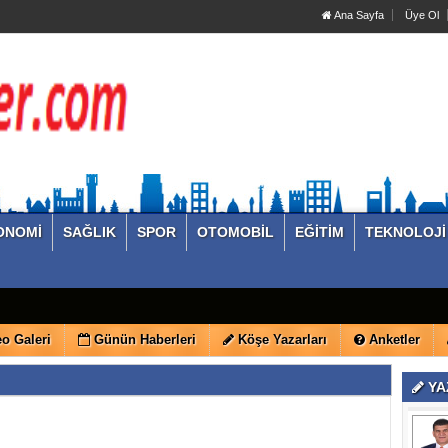
Ana Sayfa
Üye Ol
ONOMİ
SAĞLIK
SPOR
OTOMOBİL
EĞİTİM
TEKNOLOJİ
o Galeri
Günün Haberleri
Köşe Yazarları
Anketler
YA