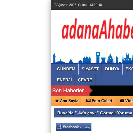
7 Ağustos 2026, Cuma | 13:19:40
GÜNDEM
SİYASET
DÜNYA
EK
ENERJİ
ÇEVRE
Ana Sayfa
Foto Galeri
Vide
Rüya'da "
Ada çayı
" Görmek Yorumu