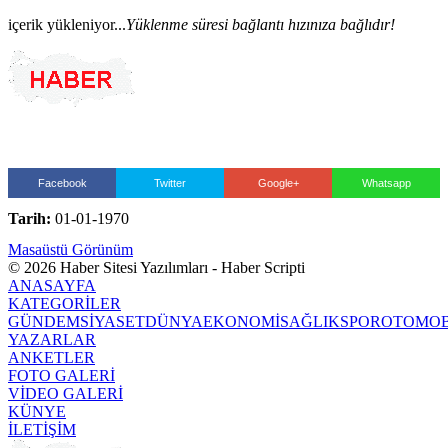
içerik yükleniyor...
Yüklenme süresi bağlantı hızınıza bağlıdır!
Facebook
Twitter
Google+
Whatsapp
Tarih:
01-01-1970
Masaüstü Görünüm
© 2026 Haber Sitesi Yazılımları - Haber Scripti
ANASAYFA
KATEGORİLER
GÜNDEM
SİYASET
DÜNYA
EKONOMİ
SAĞLIK
SPOR
OTOMOB
YAZARLAR
ANKETLER
FOTO GALERİ
VİDEO GALERİ
KÜNYE
İLETİŞİM