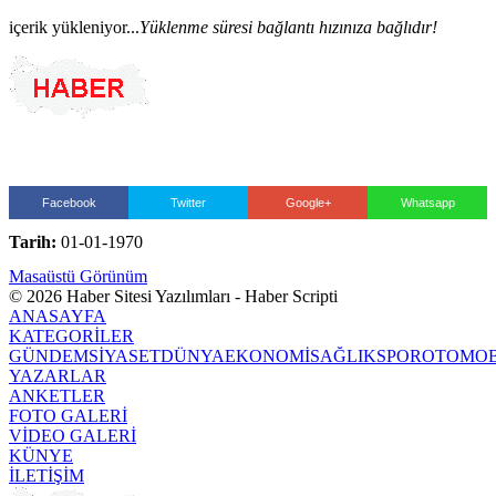
içerik yükleniyor...
Yüklenme süresi bağlantı hızınıza bağlıdır!
Facebook
Twitter
Google+
Whatsapp
Tarih:
01-01-1970
Masaüstü Görünüm
© 2026 Haber Sitesi Yazılımları - Haber Scripti
ANASAYFA
KATEGORİLER
GÜNDEM
SİYASET
DÜNYA
EKONOMİ
SAĞLIK
SPOR
OTOMOB
YAZARLAR
ANKETLER
FOTO GALERİ
VİDEO GALERİ
KÜNYE
İLETİŞİM