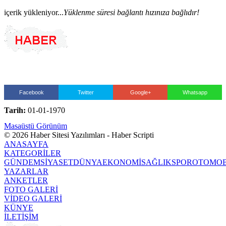
içerik yükleniyor...
Yüklenme süresi bağlantı hızınıza bağlıdır!
Facebook
Twitter
Google+
Whatsapp
Tarih:
01-01-1970
Masaüstü Görünüm
© 2026 Haber Sitesi Yazılımları - Haber Scripti
ANASAYFA
KATEGORİLER
GÜNDEM
SİYASET
DÜNYA
EKONOMİ
SAĞLIK
SPOR
OTOMOB
YAZARLAR
ANKETLER
FOTO GALERİ
VİDEO GALERİ
KÜNYE
İLETİŞİM