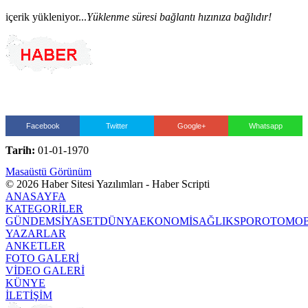
içerik yükleniyor...
Yüklenme süresi bağlantı hızınıza bağlıdır!
Facebook
Twitter
Google+
Whatsapp
Tarih:
01-01-1970
Masaüstü Görünüm
© 2026 Haber Sitesi Yazılımları - Haber Scripti
ANASAYFA
KATEGORİLER
GÜNDEM
SİYASET
DÜNYA
EKONOMİ
SAĞLIK
SPOR
OTOMOB
YAZARLAR
ANKETLER
FOTO GALERİ
VİDEO GALERİ
KÜNYE
İLETİŞİM