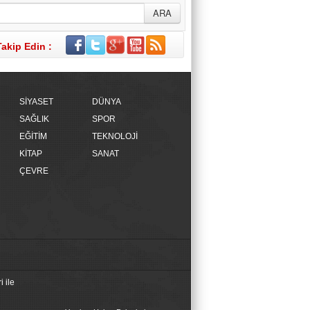
Takip Edin :
SİYASET
DÜNYA
SAĞLIK
SPOR
EĞİTİM
TEKNOLOJİ
KİTAP
SANAT
ÇEVRE
 ile