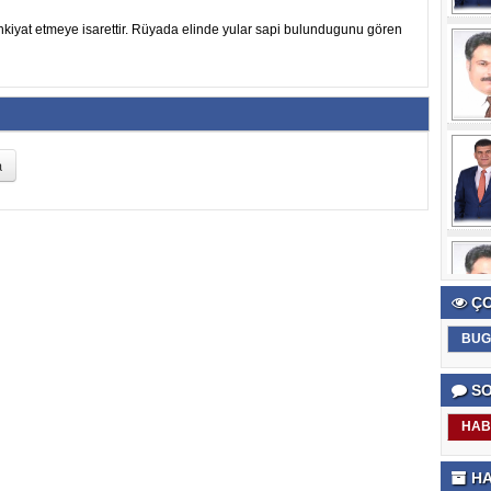
nkiyat etmeye isarettir. Rüyada elinde yular sapi bulundugunu gören
ÇO
BUG
SO
HAB
HA