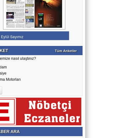
KET
Tüm Anketler
emize nasıl ulaştınız?
klam
siye
ma Motorları
BER ARA