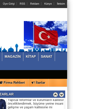
Üye Girişi
RSS
Reklam
Künye
İletisim
MAGAZİN
KİTAP
SANAT
CENGİZ DURAK
İLK HİKAYE KİTABIM ALMİLA'NIN
SERÜVENLERİ
DOÇ.DR.ERGÜL HALİSÇELİK
Firma Rehberi
İlanlar
Yapısal reformlar ve kurumların kalitesini
önceliklendirmek, büyüme yerine insani
ZARLAR
gelişme ve yaşam kalitesine mi
odaklanmalı?-6
CENGİZ DURAK