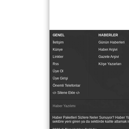
GENEL
HABERLER
İletişim
Günün Haberleri
Künye
Haber Arşivi
Linkler
Gazete Arşivi
Rss
Köşe Yazarları
Üye Ol
Üye Girişi
Önemli Telefonlar
Sitene Ekle
Haber Yazılımı
Haber Paketleri Sizlere Neler Sunuyor? Haber Yaz
sektöre yeni giren ya da sektörde kalite atlamak