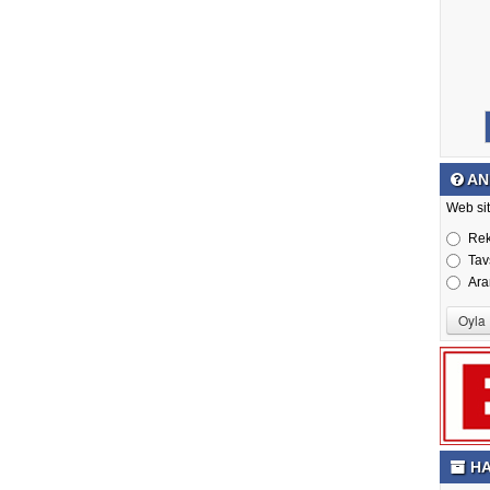
AN
Web sit
Re
Tav
Ara
HA