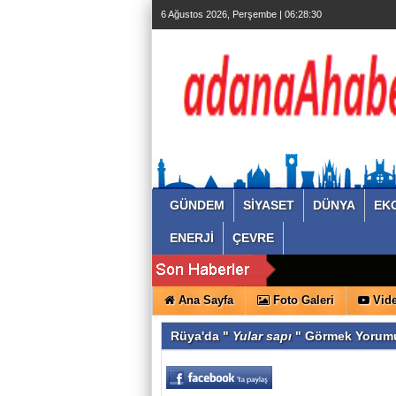
6 Ağustos 2026, Perşembe | 06:28:30
GÜNDEM
SİYASET
DÜNYA
EK
ENERJİ
ÇEVRE
Ana Sayfa
Foto Galeri
Vide
Rüya'da "
Yular sapı
" Görmek Yorum