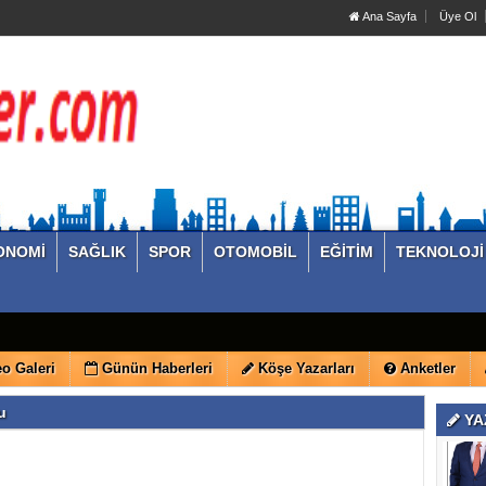
Ana Sayfa
Üye Ol
ONOMİ
SAĞLIK
SPOR
OTOMOBİL
EĞİTİM
TEKNOLOJİ
o Galeri
Günün Haberleri
Köşe Yazarları
Anketler
u
YA