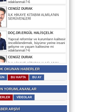
İLK HİKAYE KİTABIM ALMİLA'NIN
SERÜVENLERİ
DOÇ.DR.ERGÜL HALİSÇELİK
Yapısal reformlar ve kurumların kalitesini
önceliklendirmek, büyüme yerine insani
gelişme ve yaşam kalitesine mi
odaklanmalı?-6
CENGİZ DURAK
İLK HİKAYE KİTABIM ALMİLA'NIN
SERÜVENLERİ
K OKUNAN HABERLER
ÜN
BU HAFTA
BU AY
N YORUMLANANLAR
ERLER
VİDEOLAR
BER ARŞİVİ