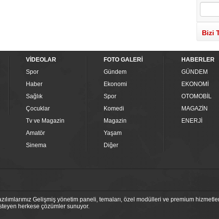
Bizi 
VİDEOLAR
FOTO GALERİ
HABERLER
Spor
Gündem
GÜNDEM
Haber
Ekonomi
EKONOMİ
Sağlık
Spor
OTOMOBİL
Çocuklar
Komedi
MAGAZİN
Tv ve Magazin
Magazin
ENERJİ
Amatör
Yaşam
Sinema
Diğer
ılımlarımız Gelişmiş yönetim paneli, temaları, özel modülleri ve premium hizmetleri
 isteyen herkese çözümler sunuyor.