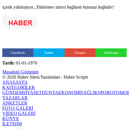
içerik yükleniyor...
Yüklenme süresi bağlantı hızınıza bağlıdır!
Facebook
Twitter
Google+
Whatsapp
Tarih:
01-01-1970
Masaüstü Görünüm
© 2026 Haber Sitesi Yazılımları - Haber Scripti
ANASAYFA
KATEGORİLER
GÜNDEM
SİYASET
DÜNYA
EKONOMİ
SAĞLIK
SPOR
OTOMOB
YAZARLAR
ANKETLER
FOTO GALERİ
VİDEO GALERİ
KÜNYE
İLETİŞİM